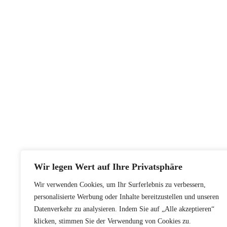
Social Media Manager – Content
Creator (m/w/d) Aktuell keine
Stelle frei!
Werde Teil unserer Unternehmenskultur –
das macht uns …
LEARN MORE
Wir legen Wert auf Ihre Privatsphäre
Wir verwenden Cookies, um Ihr Surferlebnis zu verbessern,
personalisierte Werbung oder Inhalte bereitzustellen und unseren
Datenverkehr zu analysieren. Indem Sie auf „Alle akzeptieren“
klicken, stimmen Sie der Verwendung von Cookies zu.