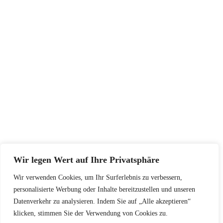
“Kudos to the great release of this theme. Their
efforts pay off right. I just love the design. Great
layouts & colors.”
Harrison Well
Happy Clients
Wir legen Wert auf Ihre Privatsphäre
Wir verwenden Cookies, um Ihr Surferlebnis zu verbessern,
personalisierte Werbung oder Inhalte bereitzustellen und unseren
Datenverkehr zu analysieren. Indem Sie auf „Alle akzeptieren“
klicken, stimmen Sie der Verwendung von Cookies zu.
Copyright© dr-szostak.de. Alle Rechte vorbehalten